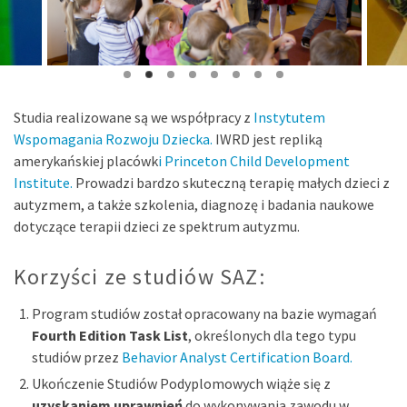
Studia realizowane są we współpracy z
Instytutem
Wspomagania Rozwoju Dziecka
.
IWRD jest repliką
amerykańskiej placówk
i
Princeton Child Development
Institute
.
Prowadzi bardzo skuteczną terapię małych dzieci z
autyzmem, a także szkolenia, diagnozę i badania naukowe
dotyczące terapii dzieci ze spektrum autyzmu.
Korzyści ze studiów SAZ:
Program studiów został opracowany na bazie wymagań
Fourth Edition Task List
, określonych dla tego typu
studiów przez
Behavior Analyst Certification Board
.
Ukończenie Studiów Podyplomowych wiąże się z
uzyskaniem uprawnień
do wykonywania zawodu w